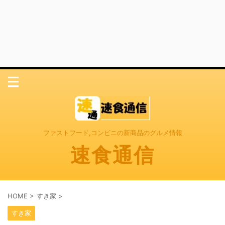
ファストフード,コンビニの新商品のグルメ情報
速食通信
HOME
>
すき家
>
すき家