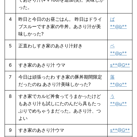
った。
4
昨日と今日のお昼ごはん。 昨日はドライ
ば
ブスルーですき家の牛丼。あさり汁が美
**@b**
味しかった?
5
正直わしすき家のあさり汁好き
ペ
**@p**
6
すき家のあさり汁 ウマ
s**@G**
7
今日は頑張ったわ すき家の豚丼期間限定
落
だったのね あさり汁美味しかった?
**@o**
8
すき家でカルビ丼食ってうまかったけど
う
もあさり汁も試しにたのんだら具もたっ
**@u**
ぷりでめちゃうまだった。あさり汁、つ
よい
9
すき家のあさり汁ウマ
s**@G**