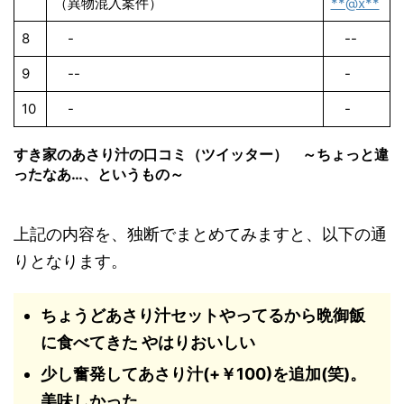
（異物混入案件）
**@x**
8
-
--
9
--
-
10
-
-
すき家のあさり汁の口コミ（ツイッター） ～ちょっと違
ったなあ…、というもの～
上記の内容を、独断でまとめてみますと、以下の通
りとなります。
ちょうどあさり汁セットやってるから晩御飯
に食べてきた やはりおいしい
少し奮発してあさり汁(+￥100)を追加(笑)。
美味しかった。