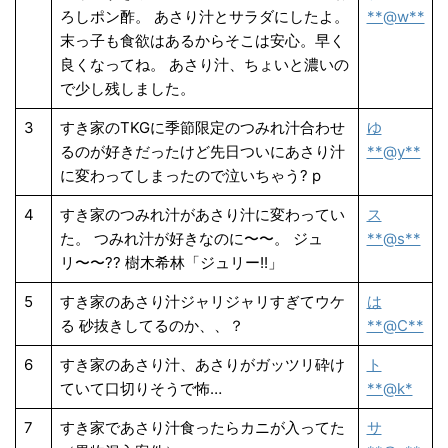
ろしポン酢。 あさり汁とサラダにしたよ。
**@w**
末っ子も食欲はあるからそこは安心。早く
良くなってね。 あさり汁、ちょいと濃いの
で少し残しました。
3
すき家のTKGに季節限定のつみれ汁合わせ
ゆ
るのが好きだったけど先日ついにあさり汁
**@y**
に変わってしまったので泣いちゃう? p
4
すき家のつみれ汁があさり汁に変わってい
ス
た。 つみれ汁が好きなのに〜〜。 ジュ
**@s**
リ〜〜?? 樹木希林「ジュリー!!」
5
すき家のあさり汁ジャリジャリすぎてウケ
は
る 砂抜きしてるのか、、？
**@C**
6
すき家のあさり汁、あさりがガッツリ砕け
ト
ていて口切りそうで怖…
**@k*
7
すき家であさり汁食ったらカニが入ってた
サ