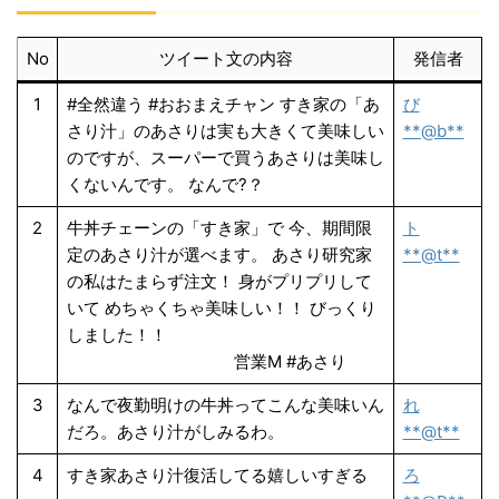
No
ツイート文の内容
発信者
1
#全然違う #おおまえチャン すき家の「あ
び
さり汁」のあさりは実も大きくて美味しい
**@b**
のですが、スーパーで買うあさりは美味し
くないんです。 なんで?？
2
牛丼チェーンの「すき家」で 今、期間限
ト
定のあさり汁が選べます。 あさり研究家
**@t**
の私はたまらず注文！ 身がプリプリして
いて めちゃくちゃ美味しい！！ びっくり
しました！！
営業M #あさり
3
なんで夜勤明けの牛丼ってこんな美味いん
れ
だろ。あさり汁がしみるわ。
**@t**
4
すき家あさり汁復活してる嬉しいすぎる
ろ