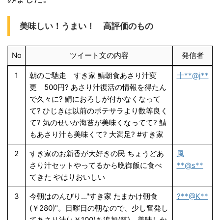
美味しい！うまい！ 高評価のもの
No
ツイート文の内容
発信者
1
朝のご馳走 すき家 鯖朝食あさり汁変
十**@j**
更 500円? あさり汁復活の情報を得たん
で久々に? 鯖におろしが付かなくなって
て? ひじきは以前のポテサラより数等良く
て? 気のせいか海苔が美味くなってて? 鯖
もあさり汁も美味くて? 大満足? #すき家
2
すき家のお新香が大好きの民 ちょうどあ
風
さり汁セットやってるから晩御飯に食べ
**@s**
てきた やはりおいしい
3
今朝はのんびり…"すき家 たまかけ朝食
?**@K**
(￥280)"。日曜日の朝なので、少し奮発し
てあさり汁(+￥100)を追加(笑)。美味しか