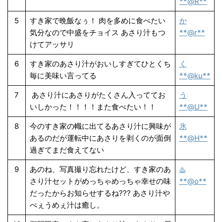
**@R**
5
すき家で晩飯なぅ！ 肉を多めに食べたい
か
気分なので中盛をチョイス あさり汁もつ
**@r**
けてアッサリ
6
すき家のあさり汁がおいしすぎてひとくち
く
毎に美味い言ってる
**@ku**
7
あさり汁にあさりがたくさん入っててお
う
いしかった！！！！また食べたい！！
**@U**
8
今のすき家の幟に出てるあさり汁に興味が
氷
あるのだが運転中にあさりを剥くのが面倒
**@H**
過ぎてまだ食えてない
9
あのね、写真撮り忘れたけど、すき家のあ
♨️
さり汁セットがめっちゃめっちゃ幸せの味
**@o**
だったからお知らせするね??? あさり汁や
べぇうめぇ汁は癒し。