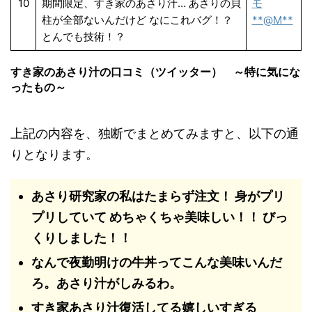
10
期間限定、すき家のあさり汁… あさりの貝
モ
柱が全部ないんだけど なにこれバグ！？
**@M**
とんでも技術！？
すき家のあさり汁の口コミ（ツイッター） ～特に気にな
ったもの～
上記の内容を、独断でまとめてみますと、以下の通
りとなります。
あさり研究家の私はたまらず注文！ 身がプリ
プリしていて めちゃくちゃ美味しい！！ びっ
くりしました！！
なんで夜勤明けの牛丼ってこんな美味いんだ
ろ。あさり汁がしみるわ。
すき家あさり汁復活してる嬉しいすぎる