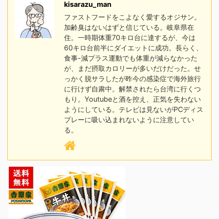
kisarazu_man
ファストフードをこよなく愛するオジサン。
加齢臭はないはずと信じている。岐阜県在
住。一時期体重70キロ台に達するが、今は
60キロ台前半にダイエットに成功。長らく、
食事-減プラス運動でも体重が減らなかった
が、まだ摂取カロリーが多いだけだった。せ
っかく脱サラしたが昨今の感染症で海外旅行
に行けず自粛中。解禁されたら台湾に行くつ
もり。Youtubeと酒を控え、正気を失わない
ようにしている。テレビは見ないがPCディス
プレーに吸い込まれないように注意してい
る。