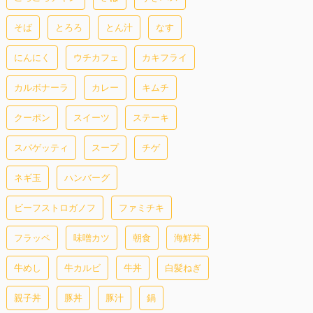
そば
とろろ
とん汁
なす
にんにく
ウチカフェ
カキフライ
カルボナーラ
カレー
キムチ
クーポン
スイーツ
ステーキ
スパゲッティ
スープ
チゲ
ネギ玉
ハンバーグ
ビーフストロガノフ
ファミチキ
フラッペ
味噌カツ
朝食
海鮮丼
牛めし
牛カルビ
牛丼
白髪ねぎ
親子丼
豚丼
豚汁
鍋