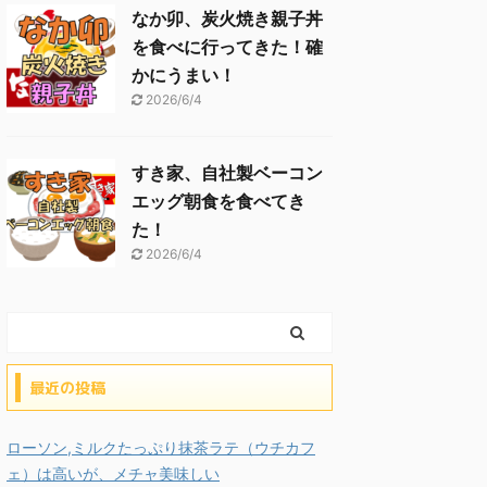
なか卯、炭火焼き親子丼
を食べに行ってきた！確
かにうまい！
2026/6/4
すき家、自社製ベーコン
エッグ朝食を食べてき
た！
2026/6/4
最近の投稿
ローソン,ミルクたっぷり抹茶ラテ（ウチカフ
ェ）は高いが、メチャ美味しい