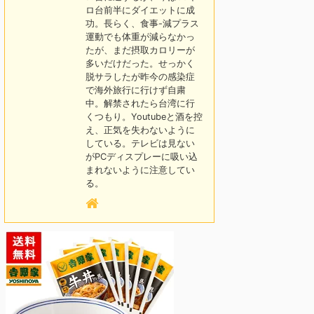
ロ台前半にダイエットに成
功。長らく、食事-減プラス
運動でも体重が減らなかっ
たが、まだ摂取カロリーが
多いだけだった。せっかく
脱サラしたが昨今の感染症
で海外旅行に行けず自粛
中。解禁されたら台湾に行
くつもり。Youtubeと酒を控
え、正気を失わないように
している。テレビは見ない
がPCディスプレーに吸い込
まれないように注意してい
る。