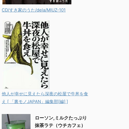
CD/すき家のうた/dela/MIUZ-101
他人が幸せに見えたら深夜の松屋で牛丼を食
え [ 「裏モノJAPAN」編集部[編] ]
ローソン,ミルクたっぷり
抹茶ラテ（ウチカフェ）