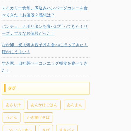
マイカリー食堂、煮込みハンバーグカレーを食
べてきた！お値段？感想は？
パンチョ、ナポリタンを食べに行ってきた！リ
ーズナブルなお値段だった！
なか卯、炭火焼き親子丼を食べに行ってきた！
確かにうまい！
すき家、自社製ベーコンエッグ朝食を食べてき
た！
タグ
あさり汁
あんかけごはん
あんまん
うどん
かき揚げそば
ごろごろチキン
さば
すきパス