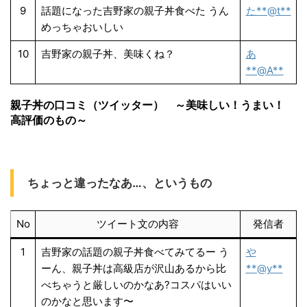
9
話題になった吉野家の親子丼食べた うん
た**@t**
めっちゃおいしい
10
吉野家の親子丼、美味くね？
あ
**@A**
親子丼の口コミ（ツイッター） ～美味しい！うまい！
高評価のもの～
ちょっと違ったなあ…、というもの
No
ツイート文の内容
発信者
1
吉野家の話題の親子丼食べてみてるー う
や
ーん、親子丼は高級店が沢山あるから比
**@y**
べちゃうと厳しいのかなあ?コスパはいい
のかなと思います〜