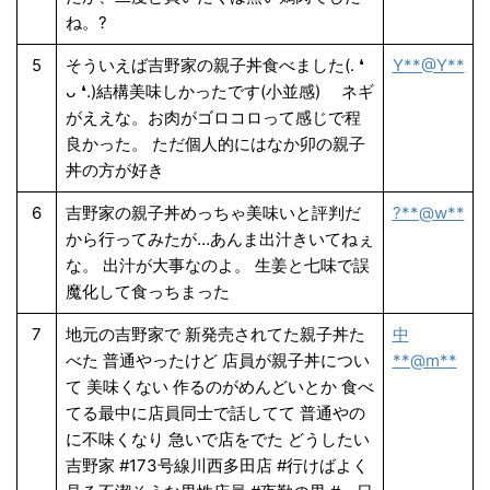
ね。?
5
そういえば吉野家の親子丼食べました(. ❛
Y**@Y**
ᴗ ❛.)結構美味しかったです(小並感) ネギ
がええな。お肉がゴロコロって感じで程
良かった。 ただ個人的にはなか卯の親子
丼の方が好き
6
吉野家の親子丼めっちゃ美味いと評判だ
?**@w**
から行ってみたが…あんま出汁きいてねぇ
な。 出汁が大事なのよ。 生姜と七味で誤
魔化して食っちまった
7
地元の吉野家で 新発売されてた親子丼た
中
べた 普通やったけど 店員が親子丼につい
**@m**
て 美味くない 作るのがめんどいとか 食べ
てる最中に店員同士で話してて 普通やの
に不味くなり 急いで店をでた どうしたい
吉野家 #173号線川西多田店 #行けばよく