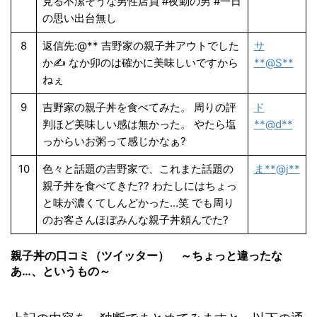
見る不潔そうな男性店員 #夜勤の男 #一日
の思い出台無し
8
返信先:@** 吉野家の親子丼アウトでした
サ
か✍️ なか卯のは確かに美味しいですから
**@S**
ねぇ
9
吉野家の親子丼を食べてみた。 周りの評
ド
判ほど美味しい感は無かった。 やたら塩
**@d**
っからいお粥って感じかなぁ?
10
色々と話題の吉野家で、これまた話題の
ま**@j**
親子丼を食べてきた?? わたしにはちょっ
と味が濃くてしんどかった…笑 でも周り
のお客さんほぼみんな親子丼頼んでた?
親子丼の口コミ（ツイッター） ～ちょっと違ったな
あ…、というもの～