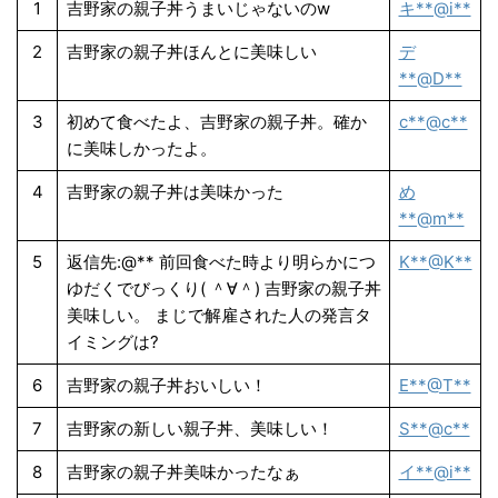
1
吉野家の親子丼うまいじゃないのw
キ**@i**
2
吉野家の親子丼ほんとに美味しい
デ
**@D**
3
初めて食べたよ、吉野家の親子丼。確か
c**@c**
に美味しかったよ。
4
吉野家の親子丼は美味かった
め
**@m**
5
返信先:@** 前回食べた時より明らかにつ
K**@K**
ゆだくでびっくり( ＾∀＾) 吉野家の親子丼
美味しい。 まじで解雇された人の発言タ
イミングは?
6
吉野家の親子丼おいしい！
E**@T**
7
吉野家の新しい親子丼、美味しい！
S**@c**
8
吉野家の親子丼美味かったなぁ
イ**@i**