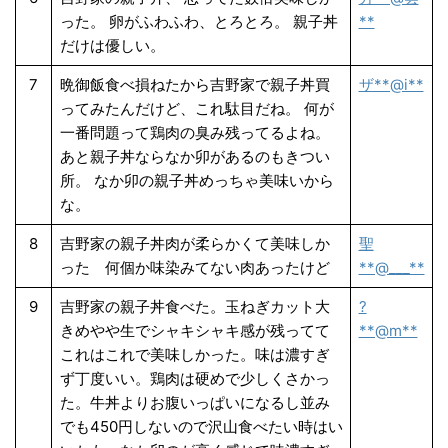
った。 卵がふわふわ、とろとろ。 親子丼
**
だけは優しい。
7
晩御飯食べ損ねたから吉野家で親子丼買
ザ**@i**
ってみたんだけど、これ駄目だね。 何が
一番問題って鶏肉の臭み残ってるよね。
あと親子丼ならなか卯があるのもきつい
所。 なか卯の親子丼めっちゃ美味いから
な。
8
吉野家の親子丼肉が柔らかくて美味しか
聖
った 何個か味染みてない肉あったけど
**@___**
9
吉野家の親子丼食べた。玉ねぎカット大
?
きめやや生でシャキシャキ感が残ってて
**@m**
これはこれで美味しかった。味は濃すぎ
ず丁度いい。鶏肉は硬めで少しくさかっ
た。牛丼よりお腹いっぱいになるし並み
でも450円しないので沢山食べたい時はい