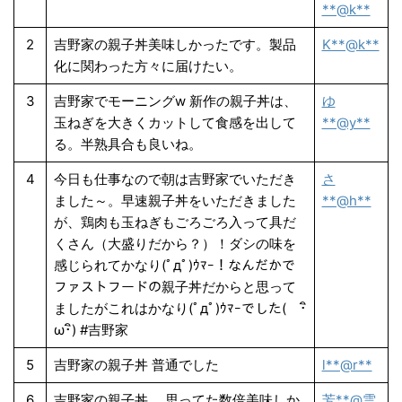
**@k**
2
吉野家の親子丼美味しかったです。製品
K**@k**
化に関わった方々に届けたい。
3
吉野家でモーニングw 新作の親子丼は、
ゆ
玉ねぎを大きくカットして食感を出して
**@y**
る。半熟具合も良いね。
4
今日も仕事なので朝は吉野家でいただき
さ
ました～。早速親子丼をいただきました
**@h**
が、鶏肉も玉ねぎもごろごろ入って具だ
くさん（大盛りだから？）！ダシの味を
感じられてかなり(ﾟдﾟ)ｳﾏｰ！なんだかで
ファストフードの親子丼だからと思って
ましたがこれはかなり(ﾟдﾟ)ｳﾏｰでした( ･ิ
ω･ิ) #吉野家
5
吉野家の親子丼 普通でした
l**@r**
6
吉野家の親子丼、 思ってた数倍美味しか
芳**@雲