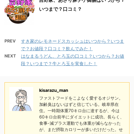
吉野家、あさり豚チゲ御膳はいつから？
いつまで？口コミ？
PREV
すき家のレモネードスカッシュはいつから？いつま
で？お値段？口コミ？飲んでみた！
NEXT
はなまるうどん、とろ玉の口コミ？いつから？お値
段？いつまで？牛とろ玉を実食した！
kisarazu_man
ファストフードをこよなく愛するオジサン。
加齢臭はないはずと信じている。岐阜県在
住。一時期体重70キロ台に達するが、今は
60キロ台前半にダイエットに成功。長らく、
食事-減プラス運動でも体重が減らなかった
が、まだ摂取カロリーが多いだけだった。せ