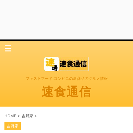
ファストフード,コンビニの新商品のグルメ情報
速食通信
HOME
>
吉野家
>
吉野家