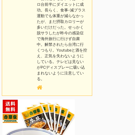
ロ台前半にダイエットに成
功。長らく、食事-減プラス
運動でも体重が減らなかっ
たが、まだ摂取カロリーが
多いだけだった。せっかく
脱サラしたが昨今の感染症
で海外旅行に行けず自粛
中。解禁されたら台湾に行
くつもり。Youtubeと酒を控
え、正気を失わないように
している。テレビは見ない
がPCディスプレーに吸い込
まれないように注意してい
る。