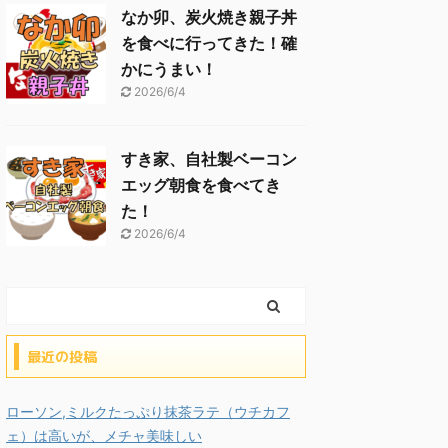
なか卯、炭火焼き親子丼
を食べに行ってきた！確
かにうまい！
2026/6/4
すき家、自社製ベーコン
エッグ朝食を食べてき
た！
2026/6/4
最近の投稿
ローソン,ミルクたっぷり抹茶ラテ（ウチカフ
ェ）は高いが、メチャ美味しい