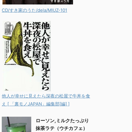
CD/すき家のうた/dela/MIUZ-101
他人が幸せに見えたら深夜の松屋で牛丼を食
え [ 「裏モノJAPAN」編集部[編] ]
ローソン,ミルクたっぷり
抹茶ラテ（ウチカフェ）