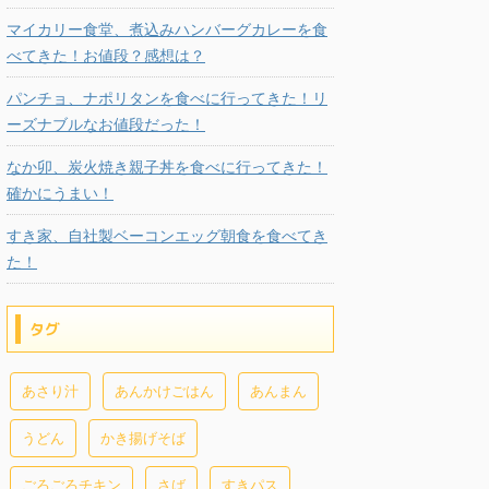
マイカリー食堂、煮込みハンバーグカレーを食
べてきた！お値段？感想は？
パンチョ、ナポリタンを食べに行ってきた！リ
ーズナブルなお値段だった！
なか卯、炭火焼き親子丼を食べに行ってきた！
確かにうまい！
すき家、自社製ベーコンエッグ朝食を食べてき
た！
タグ
あさり汁
あんかけごはん
あんまん
うどん
かき揚げそば
ごろごろチキン
さば
すきパス