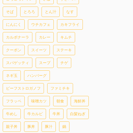
そば
とろろ
とん汁
なす
にんにく
ウチカフェ
カキフライ
カルボナーラ
カレー
キムチ
クーポン
スイーツ
ステーキ
スパゲッティ
スープ
チゲ
ネギ玉
ハンバーグ
ビーフストロガノフ
ファミチキ
フラッペ
味噌カツ
朝食
海鮮丼
牛めし
牛カルビ
牛丼
白髪ねぎ
親子丼
豚丼
豚汁
鍋