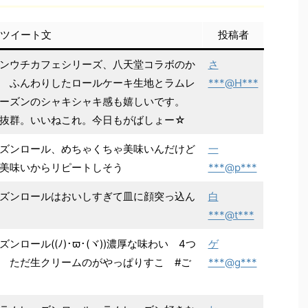
ツイート文
投稿者
ンウチカフェシリーズ、八天堂コラボのか
さ
 ふんわりしたロールケーキ生地とラムレ
***@H***
レーズンのシャキシャキ感も嬉しいです。
抜群。いいねこれ。今日もがばしょー☆
ズンロール、めちゃくちゃ美味いんだけど
一
美味いからリピートしそう
***@p***
ズンロールはおいしすぎて皿に顔突っ込ん
白
***@t***
ロール((ﾉ)･ϖ･(ヾ))濃厚な味わい 4つ
ゲ
 ただ生クリームのがやっぱりすこ #ご
***@g***