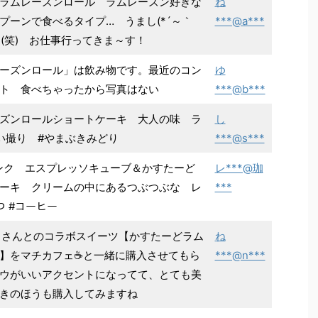
ラムレーズンロール ラムレーズン好きな
ね
プーンで食べるタイプ… うまし(*´～｀
***@a***
しっかり(笑) お仕事行ってきま～す！
ーズンロール」は飲み物です。最近のコン
ゆ
ト 食べちゃったから写真はない
***@b***
ズンロールショートケーキ 大人の味 ラ
し
い撮り #やまぶきみどり
***@s***
ドリンク エスプレッソキューブ＆かすたーど
レ***@珈
ーキ クリームの中にあるつぶつぶな レ
***
ｳﾏｲ #おやつ #コーヒー
 さんとのコラボスイーツ【かすたーどラム
ね
】をマチカフェ☕と一緒に購入させてもら
***@n***
ウがいいアクセントになってて、とても美
きのほうも購入してみますね