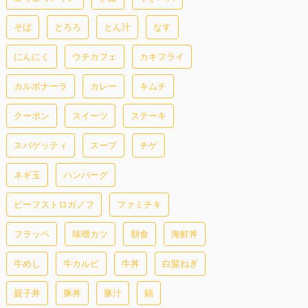
そば
とろろ
とん汁
なす
にんにく
ウチカフェ
カキフライ
カルボナーラ
カレー
キムチ
クーポン
スイーツ
ステーキ
スパゲッティ
スープ
チゲ
ネギ玉
ハンバーグ
ビーフストロガノフ
ファミチキ
フラッペ
味噌カツ
朝食
海鮮丼
牛めし
牛カルビ
牛丼
白髪ねぎ
親子丼
豚丼
豚汁
鍋