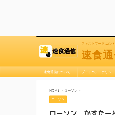
ファストフード,コン
速食通
速食通信について
プライバシーポリシー
HOME
>
ローソン
>
ローソン
ローソン かすたー