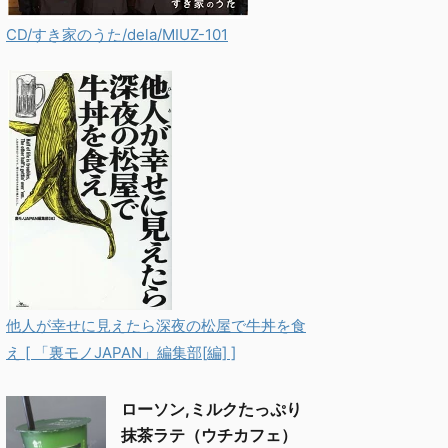
CD/すき家のうた/dela/MIUZ-101
他人が幸せに見えたら深夜の松屋で牛丼を食
え [ 「裏モノJAPAN」編集部[編] ]
ローソン,ミルクたっぷり
抹茶ラテ（ウチカフェ）