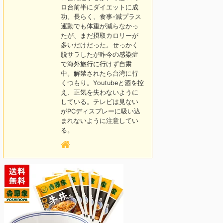
ロ台前半にダイエットに成
功。長らく、食事-減プラス
運動でも体重が減らなかっ
たが、まだ摂取カロリーが
多いだけだった。せっかく
脱サラしたが昨今の感染症
で海外旅行に行けず自粛
中。解禁されたら台湾に行
くつもり。Youtubeと酒を控
え、正気を失わないように
している。テレビは見ない
がPCディスプレーに吸い込
まれないように注意してい
る。