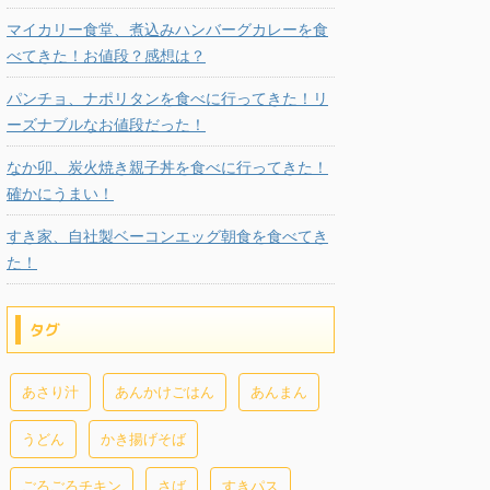
マイカリー食堂、煮込みハンバーグカレーを食
べてきた！お値段？感想は？
パンチョ、ナポリタンを食べに行ってきた！リ
ーズナブルなお値段だった！
なか卯、炭火焼き親子丼を食べに行ってきた！
確かにうまい！
すき家、自社製ベーコンエッグ朝食を食べてき
た！
タグ
あさり汁
あんかけごはん
あんまん
うどん
かき揚げそば
ごろごろチキン
さば
すきパス