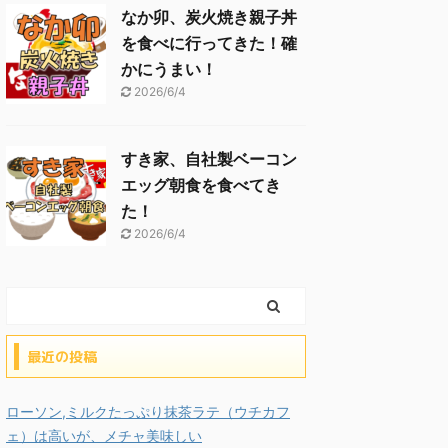
なか卯、炭火焼き親子丼
を食べに行ってきた！確
かにうまい！
2026/6/4
すき家、自社製ベーコン
エッグ朝食を食べてき
た！
2026/6/4
最近の投稿
ローソン,ミルクたっぷり抹茶ラテ（ウチカフ
ェ）は高いが、メチャ美味しい