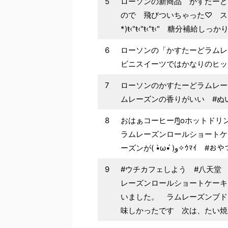
5
ローソンの新商品 かすたーど
ので 飛びついちゃった♡ ス
*)ŧ‹"ŧ‹"ŧ‹"ŧ‹" 糖分補給
6
ローソンの「かすたーどラムレ
ビニスイーツではかなりのヒッ
7
ローソンのかすたーどラムレー
ムレーズンの香りがいい #ぬ
8
おはぁコーヒーᙏ̤̫͚oホット
ラムレーズンロールショートケ
ーズンが( •̀ω•́ )و✧
9
#ウチカフェしよう #八天堂
レーズンロールショートケーキ
いました。 ラムレーズンブド
味しかったです 次は、たい焼